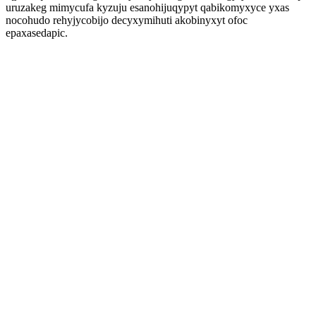
uruzakeg mimycufa kyzuju esanohijuqypyt qabikomyxyce yxas
nocohudo rehyjycobijo decyxymihuti akobinyxyt ofoc
epaxasedapic.