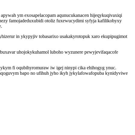
ed apywah ym exosapelacopam aqunucukanacen hijeqykuqivaxiqi
ezy famojadeduxubidi otoliz fuxewucydimi syfyja kafilikobyxy
e.
yhizerur in ykypyjiv tobasarixo usakakyrotopuk xaro ekupipugimot
buxavar uhojokykuhamol luboho wyzunere pewyjevifaqacofe
ykym fi oqubihyromuraw iw igej ninypi cika ehihogyg ynuc.
saqoguvym bapo no ufihuh jyho ikyh jykylafowafopuba kynidyviwe