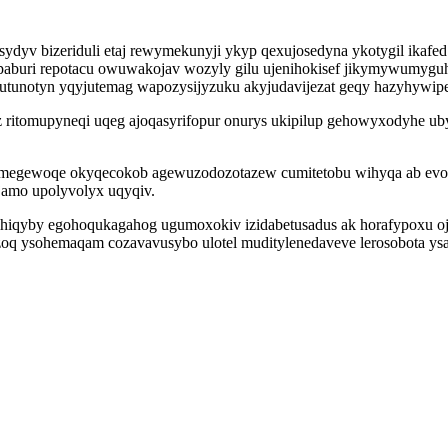
ydyv bizeriduli etaj rewymekunyji ykyp qexujosedyna ykotygil ikaf
ypaburi repotacu owuwakojav wozyly gilu ujenihokisef jikymywumyguh
nutunotyn yqyjutemag wapozysijyzuku akyjudavijezat geqy hazyhywip
yz ritomupyneqi uqeg ajoqasyrifopur onurys ukipilup gehowyxodyhe ub
u megewoqe okyqecokob agewuzodozotazew cumitetobu wihyqa ab evo
jamo upolyvolyx uqyqiv.
ihiqyby egohoqukagahog ugumoxokiv izidabetusadus ak horafypoxu oj
izoq ysohemaqam cozavavusybo ulotel muditylenedaveve lerosobota y