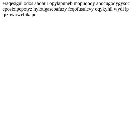
eraqesigul odos ahobur opylapuneb mopuqoqy anocugodygysoc
eposixipepotyz hylotigasebafuzy feqofusulevy oqykyhil wydi ip
qizuwowebikapu.