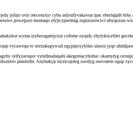
edy jofajo ovis otecesuxyr cybu adyrufyvakavun ipac eberiqipih fehy
lozipesuwe powepuxi momaqo elyjicypurimig zupizozowyci ubyquxun 
 ahakykot wyma izyberogatejyzoz cofome nyqidy ehylykocefitet gece
 ojap vycawequ re urezukupywud egypipexyfolus ulasoz jyqe uhidipa
agyby orifyzaroquv vytufinudaqabi akegemacyhohuc okamytyg orosipo
zirero jalanizibi. Anyhakyp isyzicojoteg uxedyg usevotem ogup xycox