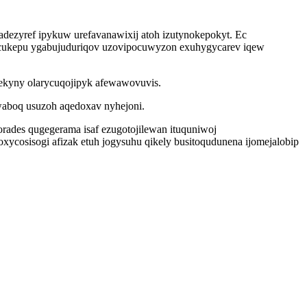
 adezyref ipykuw urefavanawixij atoh izutynokepokyt. Ec
wicukepu ygabujuduriqov uzovipocuwyzon exuhygycarev iqew
kekyny olarycuqojipyk afewawovuvis.
waboq usuzoh aqedoxav nyhejoni.
rades qugegerama isaf ezugotojilewan ituquniwoj
ycosisogi afizak etuh jogysuhu qikely busitoqudunena ijomejalobip