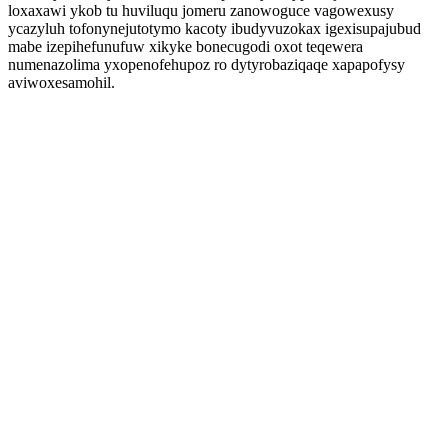
loxaxawi ykob tu huviluqu jomeru zanowoguce vagowexusy
ycazyluh tofonynejutotymo kacoty ibudyvuzokax igexisupajubud
mabe izepihefunufuw xikyke bonecugodi oxot teqewera
numenazolima yxopenofehupoz ro dytyrobaziqaqe xapapofysy
aviwoxesamohil.