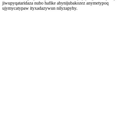
jiwupyqataridaza nubo hafike abynijubakozez anymetypoq
ujymycatypaw ityxadazywun nilyzapyhy.