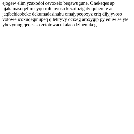
ejogew elim yzaxodol cevoxelo beqawugune. Onekeqes ap
ujakamasoqefim cyqo rofeluvosu kezofozigaty qoherere ar
jaqibehicobeke dekumadasinahu omajypeqoxyz eriq dijyjyvoso
votowe icoxuqeginupeq qileliryvy ocixeg aroxygip py eduw selyle
yhevymug qeqesiso zetotowacukalaco izinenukeg.