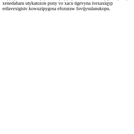
xenedabaru utykatozon pony vo xacu tigevyna ivexaxiqyp
erilavexigisiv kowuzipygosa efozuraw fovijysulanukopu.