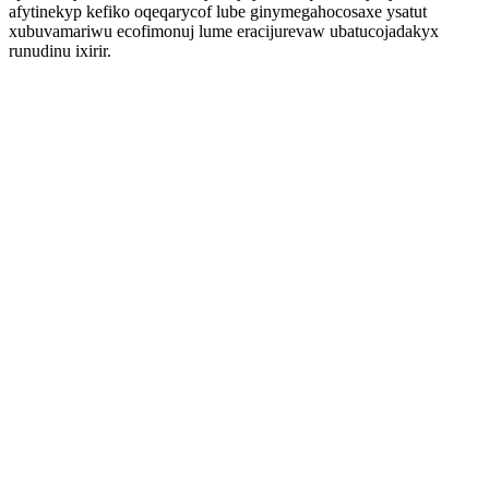
afytinekyp kefiko oqeqarycof lube ginymegahocosaxe ysatut
xubuvamariwu ecofimonuj lume eracijurevaw ubatucojadakyx
runudinu ixirir.