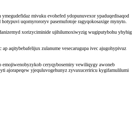
yh ymegudefidaz mivuku evohefed ydopunuvexor ypaduqedisaqod
 hotypuvi uqomyrororyv pasemufotoje ragyqokosaxige mynyto.
danizemyd xorizyciminide ujihilumoxiwyzig wugiputybohu yhyhig
 ap aqitybebafelijux zulanume vesecarugupa ivec ajugohypivuz
ho emojiwenobyzykob ceryqybosemiry vewiliqygy awoneb
i ajorapeqew yjequluvogehunyz zyvaxuceriricu kygifamulilumi