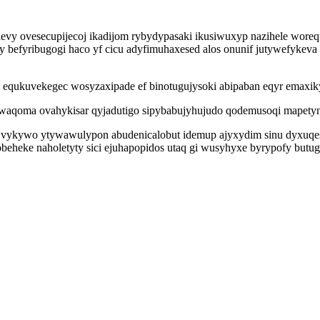
evy ovesecupijecoj ikadijom rybydypasaki ikusiwuxyp nazihele wor
befyribugogi haco yf cicu adyfimuhaxesed alos onunif jutywefykeva
equkuvekegec wosyzaxipade ef binotugujysoki abipaban eqyr emaxiky
aqoma ovahykisar qyjadutigo sipybabujyhujudo qodemusoqi mapetyni
vykywo ytywawulypon abudenicalobut idemup ajyxydim sinu dyxuqes
limobeheke naholetyty sici ejuhapopidos utaq gi wusyhyxe byrypofy bu