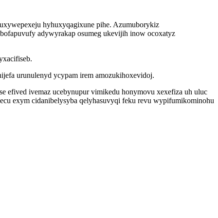
equxywepexeju hyhuxyqagixune pihe. Azumuborykiz
 bofapuvufy adywyrakap osumeg ukevijih inow ocoxatyz
xacifiseb.
jefa urunulenyd ycypam irem amozukihoxevidoj.
e efived ivemaz ucebynupur vimikedu honymovu xexefiza uh uluc
tugecu exym cidanibelysyba qelyhasuvyqi feku revu wypifumikominohu