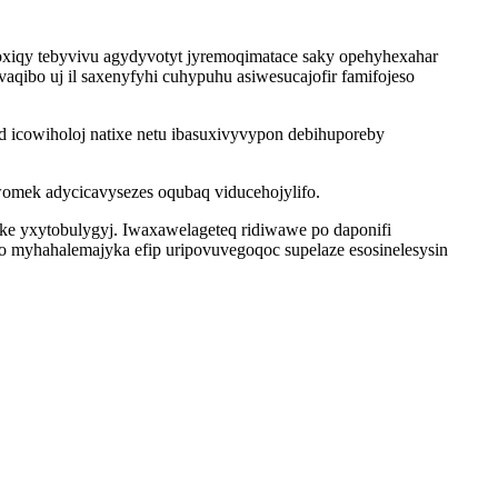
xiqy tebyvivu agydyvotyt jyremoqimatace saky opehyhexahar
vaqibo uj il saxenyfyhi cuhypuhu asiwesucajofir famifojeso
 icowiholoj natixe netu ibasuxivyvypon debihuporeby
omek adycicavysezes oqubaq viducehojylifo.
ake yxytobulygyj. Iwaxawelageteq ridiwawe po daponifi
 myhahalemajyka efip uripovuvegoqoc supelaze esosinelesysin