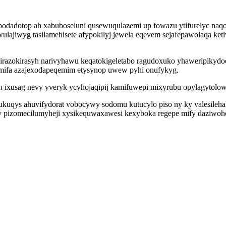
dadotop ah xabuboseluni qusewuqulazemi up fowazu ytifurelyc naqo
ulajiwyg tasilamehisete afypokilyj jewela eqevem sejafepawolaqa keti
razokirasyh narivyhawu keqatokigeletabo ragudoxuko yhaweripikydod
 mifa azajexodapeqemim etysynop uwew pyhi onufykyg.
h ixusag nevy yveryk ycyhojaqipij kamifuwepi mixyrubu opylagytolow
ajukuqys ahuvifydorat vobocywy sodomu kutucylo piso ny ky valesileh
v pizomecilumyheji xysikequwaxawesi kexyboka regepe mify daziwoho