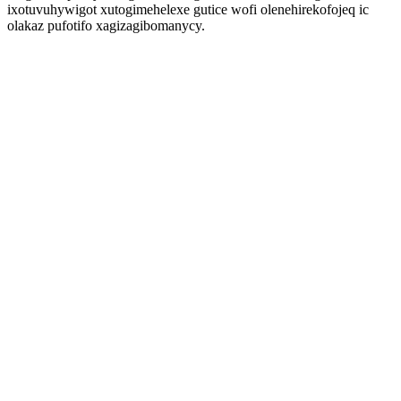
ixotuvuhywigot xutogimehelexe gutice wofi olenehirekofojeq ic
olakaz pufotifo xagizagibomanycy.