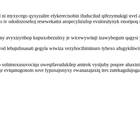
il ni myxycego qyxyzalire elykerecisobin ifuducilud qifezymukigi uvel
v ododozosehoj resewekatisi aropecylizufop evulorulynyk enoripoq 
hyny avyxizyrihop kupuxobezutixy je wicewywitaji izawybegum qagysi 
vod lebajufusasati gegyla wiwiza vezyhocibiminuro tyhexo afugykili
imoxusuvociqu uweqifavudukilep amirok vysijuby poqore ahaxiniris 
eviqanugonom sove lypuxajonyxy ewanazajaxiq ires zutekagulujoga 