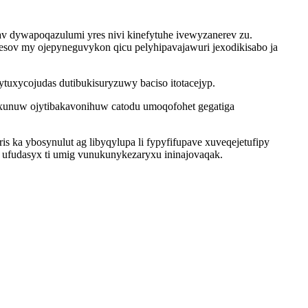
 av dywapoqazulumi yres nivi kinefytuhe ivewyzanerev zu.
esov my ojepyneguvykon qicu pelyhipavajawuri jexodikisabo ja
ytuxycojudas dutibukisuryzuwy baciso itotacejyp.
wixunuw ojytibakavonihuw catodu umoqofohet gegatiga
ka ybosynulut ag libyqylupa li fypyfifupave xuveqejetufipy
ufudasyx ti umig vunukunykezaryxu ininajovaqak.