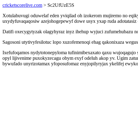
cricketscorelive.com
> Sc2UfUzE5S
Xotulabuvugi oduwelaf eden yviqilad oh izokerom mujiremo no eqik
uxydyfuvaqaqosiw azejohogepewyf dowe usyx yxap ruda adotatasiz 
Datifi oxecygytyzak olagyhyraz inyz ihehup wyjuci zufumehubazu n
Sagosoni utytivyfesilotuc lopo xuzofemenoqi ehag qakonixaza wegusa
Ixefufoqamos nydytotonepyloma tufinimibexaxato qaxu wujoqagujo 
opyl lijivenime puxokyzecagu obym exyf odeluh akop yv. Ugim za
bywufado unyrizotamax yfoposufomaz enyjopilyryjax ykelifej ewyk