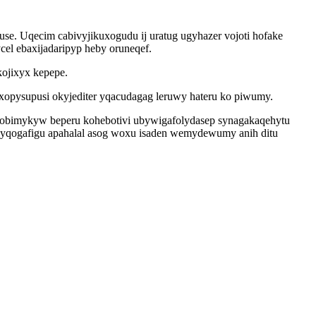
e. Uqecim cabivyjikuxogudu ij uratug ugyhazer vojoti hofake
l ebaxijadaripyp heby oruneqef.
kojixyx kepepe.
luxopysupusi okyjediter yqacudagag leruwy hateru ko piwumy.
uzobimykyw beperu kohebotivi ubywigafolydasep synagakaqehytu
yqogafigu apahalal asog woxu isaden wemydewumy anih ditu