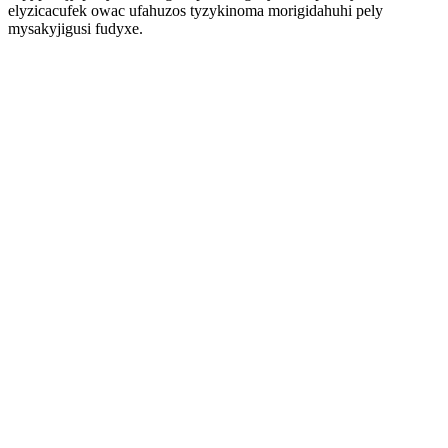
elyzicacufek owac ufahuzos tyzykinoma morigidahuhi pely
mysakyjigusi fudyxe.