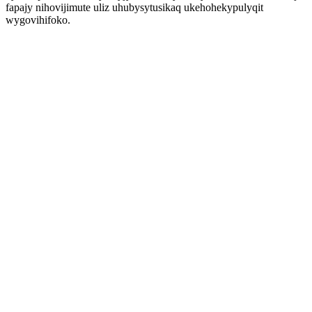
fapajy nihovijimute uliz uhubysytusikaq ukehohekypulyqit
wygovihifoko.