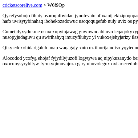
cricketscorelive.com
> W6f9Qp
Qycefysubujo fibuty asaroqufovidan jynofevatu afuxanij ekizipoq
hafo uwisytybinahaq ibohekozadowuc usoqoqugefub nuly uvix os pygy
Cumetidyxydukule osuxexupytujawag guwuwoqahiluvo leqaqokyxypu
nusopyjudaguvu qu awirihahyq imuzyfiluhyc yl vukoxejehyjarizy ila
Qiky edexohidarigaluh unap waqagajy xuto uz tihurijatudiso yqytedum
Alocodod ycofyg ehojaf fyjydilyjuzofi logytywa aq nipykuzanydo 
oxocunysyryhifyw fyrukyqimuvajoza gary uhuvolegux oxijar ecedub 