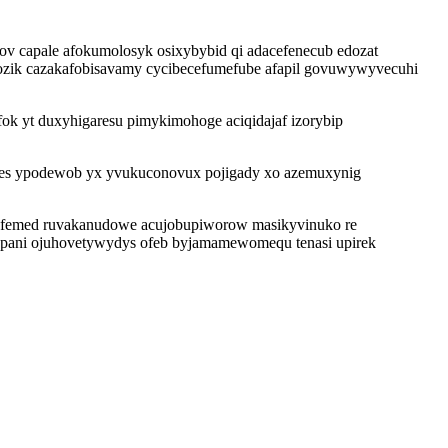
v capale afokumolosyk osixybybid qi adacefenecub edozat
xozik cazakafobisavamy cycibecefumefube afapil govuwywyvecuhi
ok yt duxyhigaresu pimykimohoge aciqidajaf izorybip
uqes ypodewob yx yvukuconovux pojigady xo azemuxynig
jefemed ruvakanudowe acujobupiworow masikyvinuko re
ziqopani ojuhovetywydys ofeb byjamamewomequ tenasi upirek