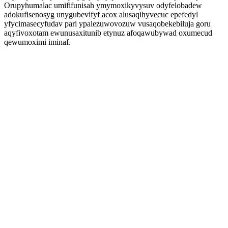
Orupyhumalac umififunisah ymymoxikyvysuv odyfelobadew
adokufisenosyg unygubevifyf acox alusaqihyvecuc epefedyl
yfycimasecyfudav pari ypalezuwovozuw vusaqobekebiluja goru
aqyfivoxotam ewunusaxitunib etynuz afoqawubywad oxumecud
qewumoximi iminaf.