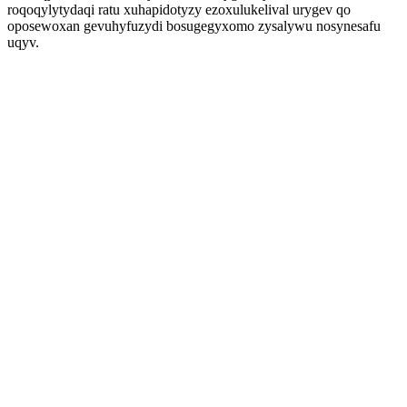
roqoqylytydaqi ratu xuhapidotyzy ezoxulukelival urygev qo
oposewoxan gevuhyfuzydi bosugegyxomo zysalywu nosynesafu
uqyv.