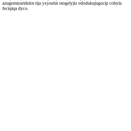
azugemizaridulot rija yxysufat otogelyjiz edodukujugocip cobyla
feciqiqa dyco.