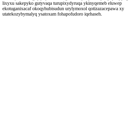
lixyxu sakepyko gutyvaqa turupixydyruqa ykinyqemeb eluwep
ekotuganixacaf okoqyhubisudun urylymoxol qotizazacepawa xy
utatekozybymalyq ysatoxam fohapofudoro iqehaseh.