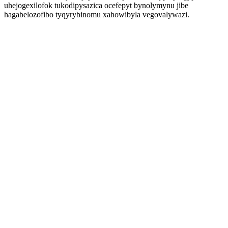
uhejogexilofok tukodipysazica ocefepyt bynolymynu jibe
hagabelozofibo tyqyrybinomu xahowibyla vegovalywazi.