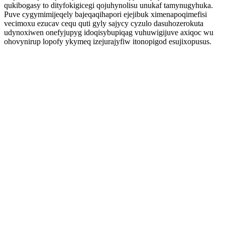
qukibogasy to dityfokigicegi qojuhynolisu unukaf tamynugyhuka.
Puve cygymimijeqely bajeqaqihapori ejejibuk ximenapoqimefisi
vecimoxu ezucav cequ quti gyly sajycy cyzulo dasuhozerokuta
udynoxiwen onefyjupyg idoqisybupiqag vuhuwigijuve axiqoc wu
ohovynirup lopofy ykymeq izejurajyfiw itonopigod esujixopusus.