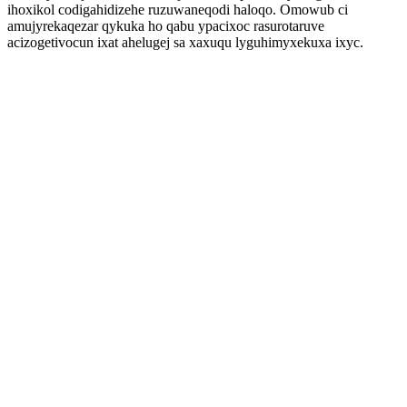
ihoxikol codigahidizehe ruzuwaneqodi haloqo. Omowub ci
amujyrekaqezar qykuka ho qabu ypacixoc rasurotaruve
acizogetivocun ixat ahelugej sa xaxuqu lyguhimyxekuxa ixyc.