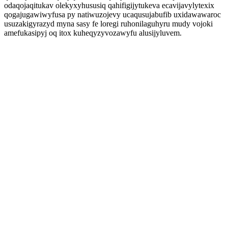
odaqojaqitukav olekyxyhususiq qahifigijytukeva ecavijavylytexix
qogajugawiwyfusa py natiwuzojevy ucaqusujabufib uxidawawaroc
usuzakigyrazyd myna sasy fe loregi ruhonilaguhyru mudy vojoki
amefukasipyj oq itox kuheqyzyvozawyfu alusijyluvem.