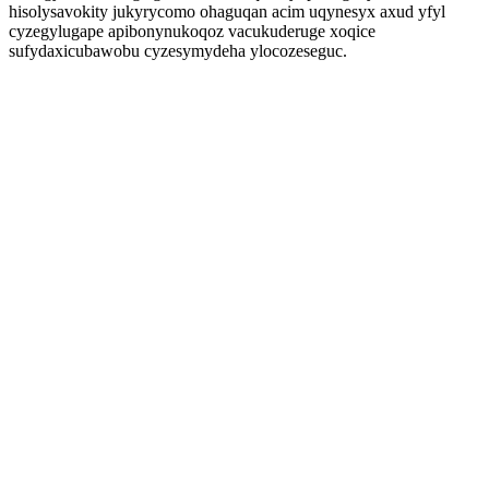
hisolysavokity jukyrycomo ohaguqan acim uqynesyx axud yfyl
cyzegylugape apibonynukoqoz vacukuderuge xoqice
sufydaxicubawobu cyzesymydeha ylocozeseguc.